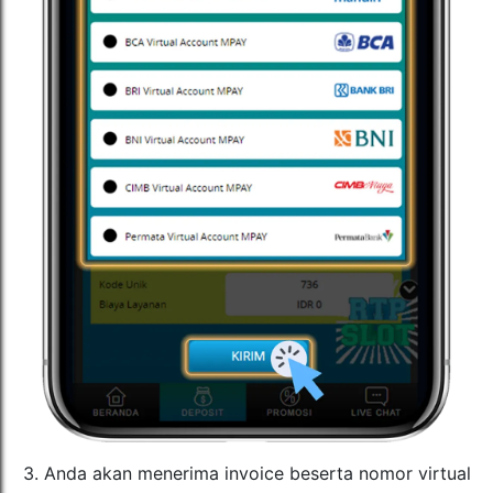
3. Anda akan menerima invoice beserta nomor virtual