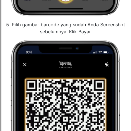
5. Pilih gambar barcode yang sudah Anda Screenshot
sebelumnya, Klik Bayar