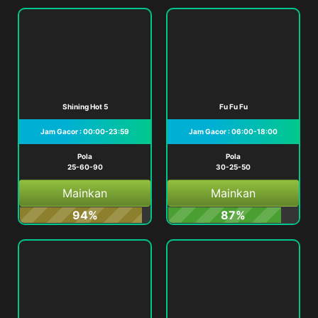
Shining Hot 5
Fu Fu Fu
Jam Gacor : 00:00-23:59
Jam Gacor : 06:00-18:00
Pola
Pola
25-60-90
30-25-50
Mainkan
Mainkan
94%
87%