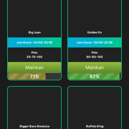
Big Juan
Golden Ox
Jam Gacor : 04:00-23:59
Jam Gacor : 00:00-23:59
Pola
Pola
35-70-100
60-80-100
Mainkan
Mainkan
71%
97%
Bigger Bass Bonanza
Buffalo King