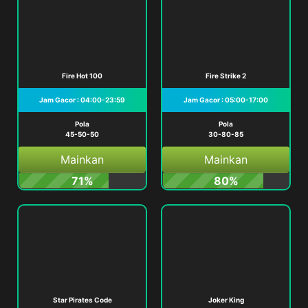
Fire Hot 100
Fire Strike 2
Jam Gacor : 04:00-23:59
Jam Gacor : 05:00-17:00
Pola
Pola
45-50-50
30-80-85
Mainkan
Mainkan
71%
80%
Star Pirates Code
Joker King