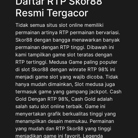
Daftar RTP Skor88
Resmi Tergacor
Tidak semua situs slot online memiliki
permainan artinya RTP permainan bervariasi.
Skor88 dengan bangga menawarkan banyak
permainan dengan RTP tinggi. Dibawah ini
kami tampilkan game slot teratas dengan
RTP tertinggi. Medusa Game paling populer
di slot Skor88 dengan winrate RTP 98% ini
menjadi game slot yang wajib dicoba. Tidak
hanya mudah dimainkan, Slot medusa juga
termasuk game yang gampang jackpot. Cash
Gold Dengan RTP 98%, Cash Gold adalah
salah satu slot online terbaik. Game ini
menyertakan grafik berkualitas tinggi yang
menampilkan desain memukau. Permainan
yang mudah dan RTP Skor88 yang tinggi
menjadikan game ini favorit. Legenda