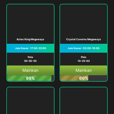
Aztec King Megaways
Crystal Caverns Megaways
Jam Gacor : 17:00-22:00
Jam Gacor : 03:00-18:00
Pola
Pola
50-50-50
10-25-80
Mainkan
Mainkan
95%
60%