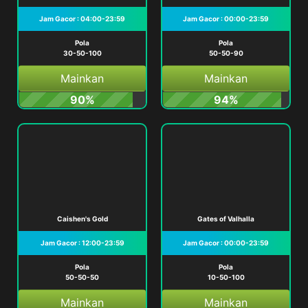
Jam Gacor : 04:00-23:59
Jam Gacor : 00:00-23:59
Pola
Pola
30-50-100
50-50-90
Mainkan
Mainkan
90%
94%
Caishen's Gold
Gates of Valhalla
Jam Gacor : 12:00-23:59
Jam Gacor : 00:00-23:59
Pola
Pola
50-50-50
10-50-100
Mainkan
Mainkan