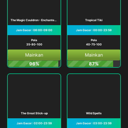
The Magic Cauldron - Enchanted Brew
Tropical Tiki
Jam Gacor : 06:00-09:00
Jam Gacor : 00:00-23:59
Pola
Pola
35-80-100
40-75-100
Mainkan
Mainkan
96%
87%
The Great Stick-up
Wild Spells
Jam Gacor : 02:00-23:59
Jam Gacor : 03:00-23:59