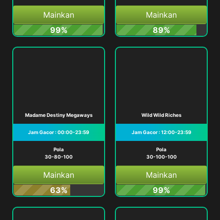
Mainkan
Mainkan
99%
89%
Madame Destiny Megaways
Wild Wild Riches
Jam Gacor : 00:00-23:59
Jam Gacor : 12:00-23:59
Pola
Pola
30-80-100
30-100-100
Mainkan
Mainkan
63%
99%