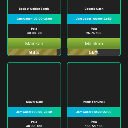
Book of Golden Sands
Cosmic Cash
Jam Gacor : 03:00-21:00
Jam Gacor : 00:00-23:59
Pola
Pola
30-60-90
25-75-100
Mainkan
Mainkan
93%
56%
Clover Gold
Panda Fortune 2
Jam Gacor : 00:00-23:59
Jam Gacor : 10:00-22:00
Pola
Pola
40-80-100
100-50-100