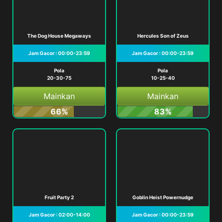
The Dog House Megaways
Hercules Son of Zeus
Jam Gacor : 00:00-23:59
Jam Gacor : 00:00-23:59
Pola
Pola
20-30-75
10-25-40
Mainkan
Mainkan
66%
83%
Fruit Party 2
Goblin Heist Powernudge
Jam Gacor : 02:00-14:00
Jam Gacor : 00:00-23:59