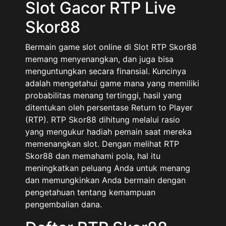
Slot Gacor RTP Live
Skor88
Bermain game slot online di Slot RTP Skor88
memang menyenangkan, dan juga bisa
menguntungkan secara finansial. Kuncinya
adalah mengetahui game mana yang memiliki
probabilitas menang tertinggi, hasil yang
ditentukan oleh persentase Return to Player
(RTP). RTP Skor88 dihitung melalui rasio
yang mengukur hadiah pemain saat mereka
memenangkan slot. Dengan melihat RTP
Skor88 dan memahami pola, hal itu
meningkatkan peluang Anda untuk menang
dan memungkinkan Anda bermain dengan
pengetahuan tentang kemampuan
pengembalian dana.