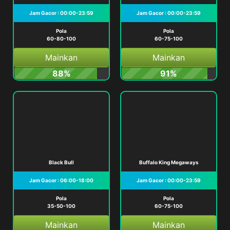
Jam Gacor : 00:00-23:59
Jam Gacor : 00:00-23:59
Pola
Pola
60-80-100
60-75-100
Mainkan
Mainkan
88%
91%
Black Bull
Buffalo King Megaways
Jam Gacor : 06:00-18:00
Jam Gacor : 00:00-23:59
Pola
Pola
35-50-100
60-75-100
Mainkan
Mainkan